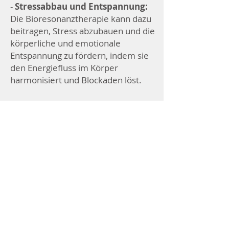
-
Stressabbau und Entspannung:
Die Bioresonanztherapie kann dazu
beitragen, Stress abzubauen und die
körperliche und emotionale
Entspannung zu fördern, indem sie
den Energiefluss im Körper
harmonisiert und Blockaden löst.
-
Unterstützung bei der
Raucherentwöhnung und
Gewichtsreduktion:
Durch gezielte
Anwendung von spezifischen
Frequenzen kann die
Bioresonanztherapie Menschen
dabei unterstützen, unerwünschte
Verhaltensweisen wie Rauchen oder
übermäßiges Essen zu überwinden
und gesündere
Lebensgewohnheiten zu etablieren.